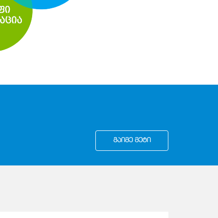
ᲒᲐᲘᲛᲔ ᲛᲔᲢᲘ