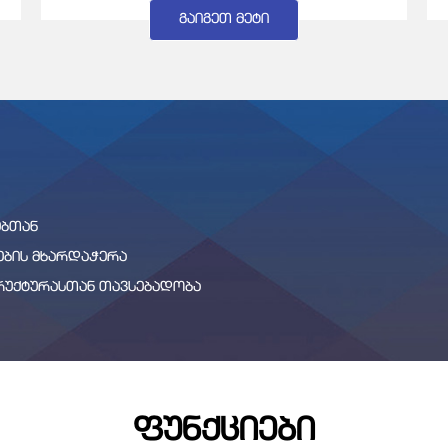
ᲒᲐᲘᲒᲔᲗ ᲛᲔᲢᲘ
ᲔᲑᲗᲐᲜ
ᲔᲑᲘᲡ ᲛᲮᲐᲠᲓᲐᲭᲔᲠᲐ
ᲠᲣᲥᲢᲣᲠᲐᲡᲗᲐᲜ ᲗᲐᲕᲡᲔᲑᲐᲓᲝᲑᲐ
ᲤᲣᲜᲥᲪᲘᲔᲑᲘ