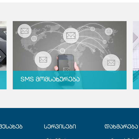
SMS ᲛᲝᲛᲡᲐᲮᲣᲠᲔᲑᲐ
ᲨᲔᲡᲐᲮᲔᲑ
ᲡᲔᲠᲕᲘᲡᲔᲑᲘ
ᲓᲐᲮᲛᲐᲠᲔᲑᲐ