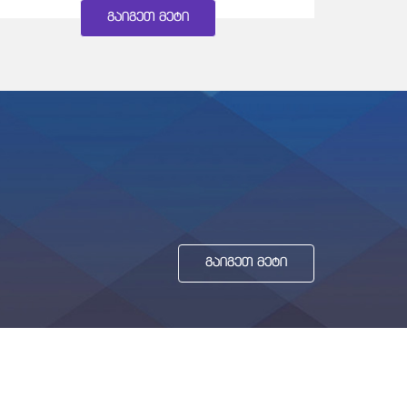
ᲒᲐᲘᲒᲔᲗ ᲛᲔᲢᲘ
ᲒᲐᲘᲒᲔᲗ ᲛᲔᲢᲘ