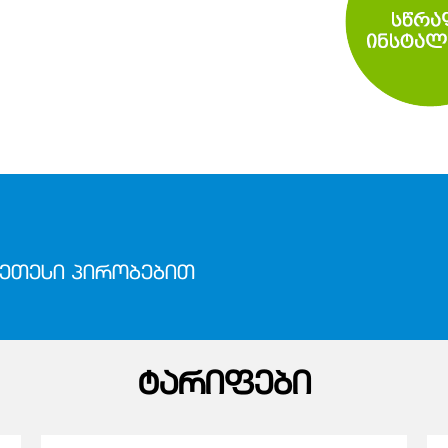
ᲔᲗᲔᲡᲘ ᲞᲘᲠᲝᲑᲔᲑᲘᲗ
ᲢᲐᲠᲘᲤᲔᲑᲘ