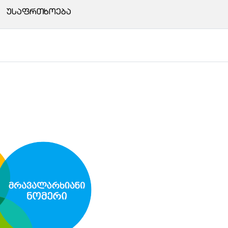
ᲣᲡᲐᲤᲠᲗᲮᲝᲔᲑᲐ