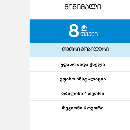
ᲛᲘᲜᲘᲛᲐᲚᲘ
8
c
ᲗᲕᲔᲨᲘ
11 ᲗᲔᲗᲠᲘ ᲛᲝᲑᲘᲚᲣᲠᲘ
უფასო შიდა ქსელი
უფასო ინსტალაცია
თბილისი 4 თეთრი
რეგიონი 6 თეთრი