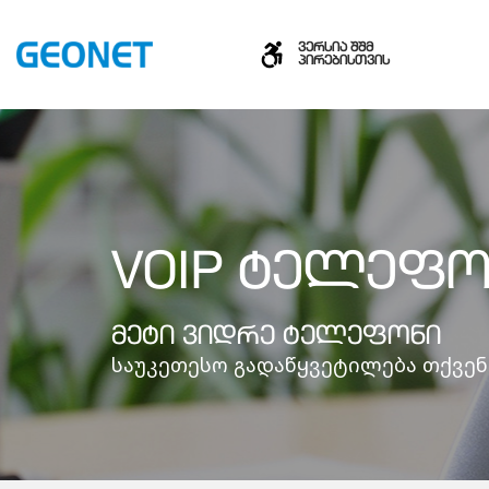
ვერსია შშმ
პირებისთვის
VOIP ᲢᲔᲚᲔᲤᲝ
ᲛᲔᲢᲘ ᲕᲘᲓᲠᲔ ᲢᲔᲚᲔᲤᲝᲜᲘ
საუკეთესო გადაწყვეტილება თქვენ