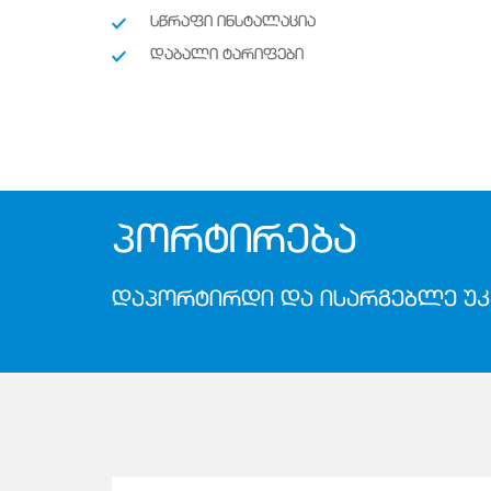
ᲡᲬᲠᲐᲤᲘ ᲘᲜᲡᲢᲐᲚᲐᲪᲘᲐ
ᲓᲐᲑᲐᲚᲘ ᲢᲐᲠᲘᲤᲔᲑᲘ
ᲞᲝᲠᲢᲘᲠᲔᲑᲐ
ᲓᲐᲞᲝᲠᲢᲘᲠᲓᲘ ᲓᲐ ᲘᲡᲐᲠᲒᲔᲑᲚᲔ ᲣᲙ