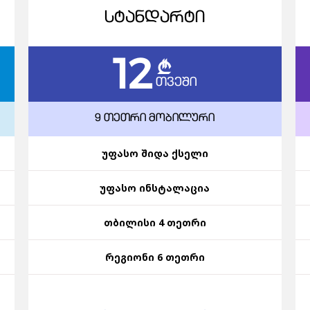
ᲡᲢᲐᲜᲓᲐᲠᲢᲘ
12
c
ᲗᲕᲔᲨᲘ
9 ᲗᲔᲗᲠᲘ ᲛᲝᲑᲘᲚᲣᲠᲘ
უფასო შიდა ქსელი
უფასო ინსტალაცია
თბილისი 4 თეთრი
რეგიონი 6 თეთრი