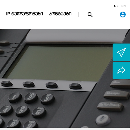
GE
EN
Ი
IP ᲢᲔᲚᲔᲤᲝᲜᲔᲑᲘ
ᲙᲝᲜᲢᲐᲥᲢᲘ