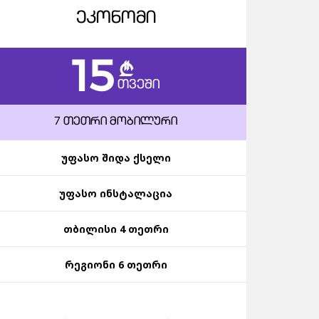
ᲔᲙᲝᲜᲝᲛᲘ
15
c
ᲗᲕᲔᲨᲘ
7 ᲗᲔᲗᲠᲘ ᲛᲝᲑᲘᲚᲣᲠᲘ
უფასო შიდა ქსელი
უფასო ინსტალაცია
თბილისი 4 თეთრი
რეგიონი 6 თეთრი