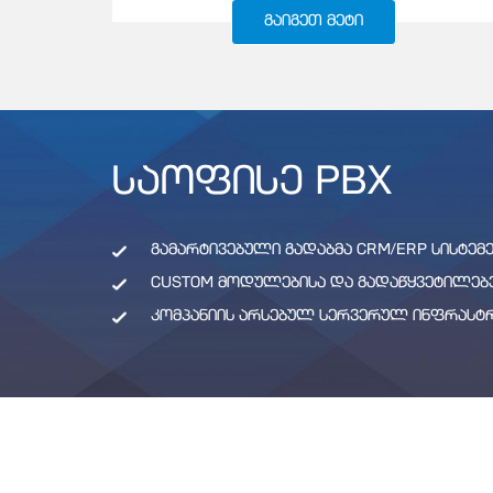
ᲒᲐᲘᲒᲔᲗ ᲛᲔᲢᲘ
ᲡᲐᲝᲤᲘᲡᲔ PBX
ᲒᲐᲛᲐᲠᲢᲘᲕᲔᲑᲣᲚᲘ ᲒᲐᲓᲐᲑᲛᲐ CRM/ERP ᲡᲘᲡᲢᲔᲛ
CUSTOM ᲛᲝᲓᲣᲚᲔᲑᲘᲡᲐ ᲓᲐ ᲒᲐᲓᲐᲬᲧᲕᲔᲢᲘᲚᲔᲑ
ᲙᲝᲛᲞᲐᲜᲘᲘᲡ ᲐᲠᲡᲔᲑᲣᲚ ᲡᲔᲠᲕᲔᲠᲣᲚ ᲘᲜᲤᲠᲐᲡᲢ