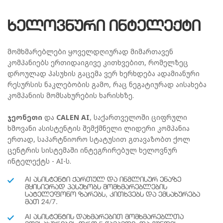
ᲮᲔᲚᲝᲕᲜᲣᲠᲘ ᲘᲜᲢᲔᲚᲔᲥᲢᲘ
მომხმარებლები ყოველდღიურად მიმართავენ
კომპანიებს ერთიდაიგივე კითხვებით, რომელზეც
დროულად პასუხის გაცემა ვერ ხერხდება ადამიანური
რესურსის ნაკლებობის გამო, რაც ნეგატიურად აისახება
კომპანიის მომსახურების ხარისხზე.
ჯეონეთი
და
CALEN AI
, საქართველოში ციფრული
ხმოვანი ასისტენტის შემქმნელი ლიდერი კომპანია
ერთად, საპარტნიორო სტატუსით გთავაზობთ ქოლ
ცენტრის სისტემაში ინტეგრირებულ ხელოვნურ
ინტელექტს - AI-ს.
AI ᲐᲡᲘᲡᲢᲔᲜᲢᲘ ᲥᲐᲠᲗᲣᲚ ᲓᲐ ᲘᲜᲒᲚᲘᲡᲣᲠ ᲔᲜᲐᲖᲔ
ᲛᲧᲘᲡᲘᲔᲠᲐᲓ ᲞᲐᲡᲣᲮᲝᲑᲡ ᲛᲝᲛᲮᲛᲐᲠᲔᲑᲚᲔᲑᲘᲡ
ᲡᲐᲢᲔᲚᲔᲤᲝᲜᲝ ᲖᲐᲠᲔᲑᲡ, ᲙᲘᲗᲮᲕᲔᲑᲡ ᲓᲐ ᲔᲛᲡᲐᲮᲣᲠᲔᲑᲐ
ᲛᲐᲗ 24/7.
AI ᲐᲡᲘᲡᲢᲔᲜᲢᲘᲡ ᲓᲐᲮᲛᲐᲠᲔᲑᲘᲗ ᲛᲝᲛᲮᲛᲐᲠᲔᲑᲚᲗᲐ