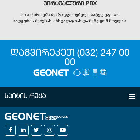
ვირტუალური PBX
არ საჭიროებს ძვირადღირებული სატელეფონო
სადგურის შეძენას, ინსტალაციას და შემდგომ მოვლას.
ᲓᲐᲒᲕᲘᲠᲔᲙᲔᲗ (032) 247 00
00
ᲡᲐᲘᲢᲘᲡ ᲠᲣᲥᲐ
ᲩᲕᲔᲜ ᲨᲔᲡᲐᲮᲔᲑ
კომპანია
ხელშეკრულებები
სიახლეები