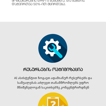
ᲛᲝᲛᲡᲐᲮᲣᲠᲔᲑᲘᲡ ᲓᲠᲝ 5 ᲬᲐᲛᲐᲛᲓᲔ, ᲓᲐ ᲒᲣᲜᲓᲘᲡ
ᲓᲐᲢᲕᲘᲠᲗᲕᲐ 50%-ᲘᲗ ᲛᲪᲘᲠᲓᲔᲑᲐ.
რესურსების ოპტიმიზაცია
AI ასისტენტით ზოგავთ ადამიანურ რესურსებს და
საშუალებას აძლევთ თანამშრომლებს უფრო
მნიშვნელოვან საკითხებზე კონცენტრირდნენ