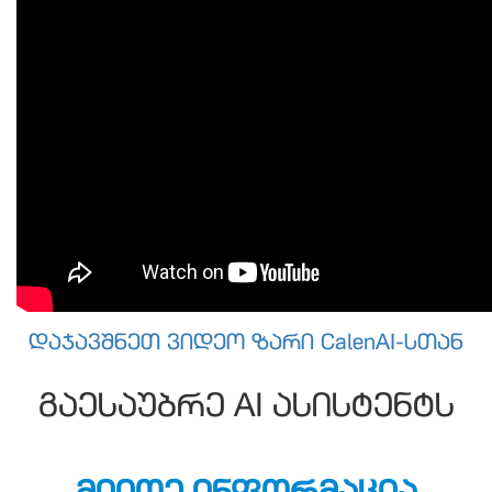
დაჯავშნეთ ვიდეო ზარი CalenAI-სთან
გაესაუბრე AI ასისტენტს