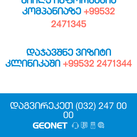
ᲛᲘᲘᲦᲔ ᲘᲜᲤᲝᲠᲛᲐᲪᲘᲐ
ᲙᲝᲛᲞᲐᲜᲘᲐᲖᲔ
+99532
2471345
ᲓᲐᲯᲐᲕᲨᲜᲔ ᲕᲘᲖᲘᲢᲘ
ᲙᲚᲘᲜᲘᲙᲐᲨᲘ
+99532 2471344
ᲓᲐᲒᲕᲘᲠᲔᲙᲔᲗ (032) 247 00
00