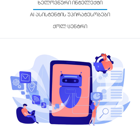
ᲮᲔᲚᲝᲕᲜᲣᲠᲘ ᲘᲜᲢᲔᲚᲔᲥᲢᲘ
AI ᲐᲡᲘᲡᲢᲔᲜᲢᲘᲡ ᲣᲞᲘᲠᲐᲢᲔᲡᲝᲑᲔᲑᲘ
ᲥᲝᲚ ᲪᲔᲜᲢᲠᲘ