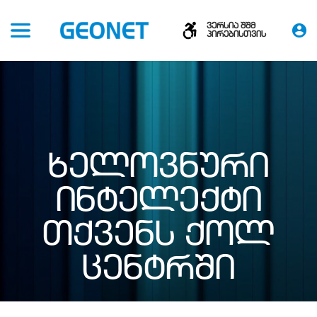
ვერსია შშმ
პირებისთვის
ᲮᲔᲚᲝᲕᲜᲣᲠᲘ
ᲘᲜᲢᲔᲚᲔᲥᲢᲘ
ᲗᲥᲕᲔᲜᲡ ᲥᲝᲚ
ᲪᲔᲜᲢᲠᲨᲘ