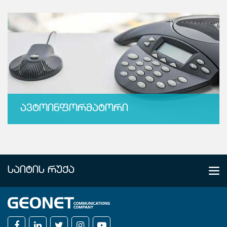
ᲐᲕᲢᲝᲘᲜᲤᲝᲠᲛᲐᲢᲝᲠᲘ
ᲡᲐᲘᲢᲘᲡ ᲠᲣᲥᲐ
ᲩᲕᲔᲜ ᲨᲔᲡᲐᲮᲔᲑ
კომპანია
ხელშეკრულებები