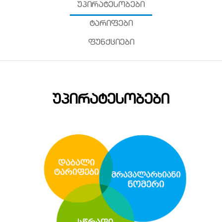
ᲣᲞᲘᲠᲐᲢᲔᲡᲝᲑᲔᲑᲘ
ᲢᲐᲠᲘᲤᲔᲑᲘ
ᲤᲣᲜᲥᲪᲘᲔᲑᲘ
ᲣᲞᲘᲠᲐᲢᲔᲡᲝᲑᲔᲑᲘ