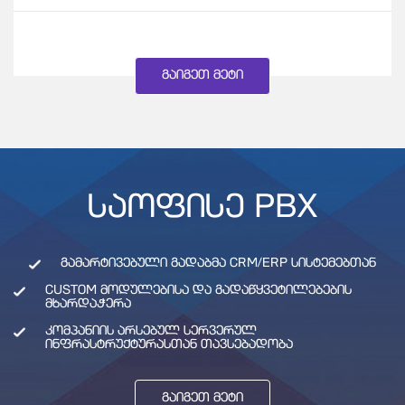
ᲒᲐᲘᲒᲔᲗ ᲛᲔᲢᲘ
ᲡᲐᲝᲤᲘᲡᲔ PBX
ᲒᲐᲛᲐᲠᲢᲘᲕᲔᲑᲣᲚᲘ ᲒᲐᲓᲐᲑᲛᲐ CRM/ERP ᲡᲘᲡᲢᲔᲛᲔᲑᲗᲐᲜ
CUSTOM ᲛᲝᲓᲣᲚᲔᲑᲘᲡᲐ ᲓᲐ ᲒᲐᲓᲐᲬᲧᲕᲔᲢᲘᲚᲔᲑᲔᲑᲘᲡ
ᲛᲮᲐᲠᲓᲐᲭᲔᲠᲐ
ᲙᲝᲛᲞᲐᲜᲘᲘᲡ ᲐᲠᲡᲔᲑᲣᲚ ᲡᲔᲠᲕᲔᲠᲣᲚ
ᲘᲜᲤᲠᲐᲡᲢᲠᲣᲥᲢᲣᲠᲐᲡᲗᲐᲜ ᲗᲐᲕᲡᲔᲑᲐᲓᲝᲑᲐ
ᲒᲐᲘᲒᲔᲗ ᲛᲔᲢᲘ