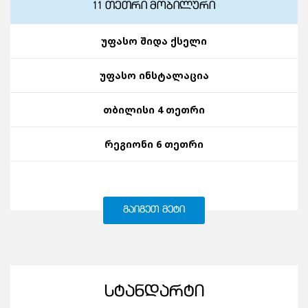
11 ᲗᲔᲗᲠᲘ ᲛᲝᲑᲘᲚᲣᲠᲘ
უფასო შიდა ქსელი
უფასო ინსტალაცია
თბილისი 4 თეთრი
რეგიონი 6 თეთრი
ᲒᲐᲘᲒᲔᲗ ᲛᲔᲢᲘ
ᲡᲢᲐᲜᲓᲐᲠᲢᲘ