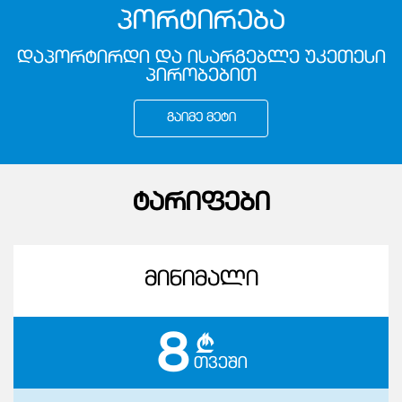
ᲞᲝᲠᲢᲘᲠᲔᲑᲐ
ᲓᲐᲞᲝᲠᲢᲘᲠᲓᲘ ᲓᲐ ᲘᲡᲐᲠᲒᲔᲑᲚᲔ ᲣᲙᲔᲗᲔᲡᲘ
ᲞᲘᲠᲝᲑᲔᲑᲘᲗ
ᲒᲐᲘᲛᲔ ᲛᲔᲢᲘ
ᲢᲐᲠᲘᲤᲔᲑᲘ
ᲛᲘᲜᲘᲛᲐᲚᲘ
8
c
ᲗᲕᲔᲨᲘ