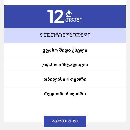
12
c
ᲗᲕᲔᲨᲘ
9 ᲗᲔᲗᲠᲘ ᲛᲝᲑᲘᲚᲣᲠᲘ
უფასო შიდა ქსელი
უფასო ინსტალაცია
თბილისი 4 თეთრი
რეგიონი 6 თეთრი
ᲒᲐᲘᲒᲔᲗ ᲛᲔᲢᲘ