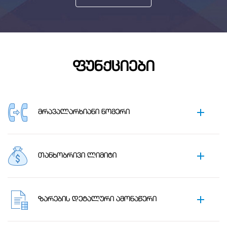
ᲤᲣᲜᲥᲪᲘᲔᲑᲘ
ᲛᲠᲐᲕᲐᲚᲐᲠᲮᲘᲐᲜᲘ ᲜᲝᲛᲔᲠᲘ
საშუალებას გაძლევთ შეუზღუდავი რაოდენობის
ერთდროული შემომავალი და გამავალი ზარები
განახორციელოთ.
ᲗᲐᲜᲮᲝᲑᲠᲘᲕᲘ ᲚᲘᲛᲘᲢᲘ
დამატებითი სააბონენტოს გარეშე!
თითოეულ ნომერზე შესაძლებელია ლიმიტის
დაწესება, რაც საშუალებას გაძლევთ
აკონტროლოთ ყოველთვიური სატელეფონო
ᲖᲐᲠᲔᲑᲘᲡ ᲓᲔᲢᲐᲚᲣᲠᲘ ᲐᲛᲝᲜᲐᲬᲔᲠᲘ
ბიუჯეტი.
დეტალური ინფორმაცია თქვენი გამავალი და