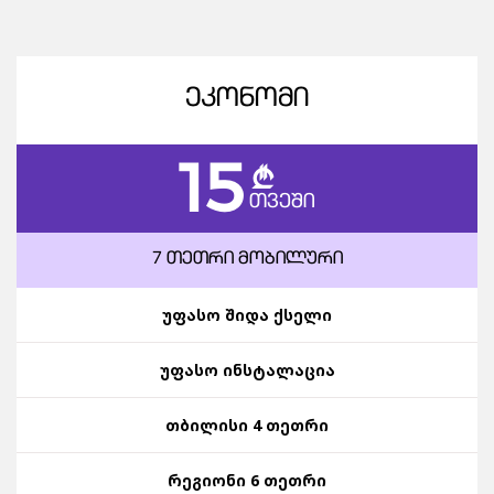
ᲔᲙᲝᲜᲝᲛᲘ
15
c
ᲗᲕᲔᲨᲘ
7 ᲗᲔᲗᲠᲘ ᲛᲝᲑᲘᲚᲣᲠᲘ
უფასო შიდა ქსელი
უფასო ინსტალაცია
თბილისი 4 თეთრი
რეგიონი 6 თეთრი