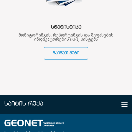
ᲡᲢᲐᲢᲘᲡᲢᲘᲙᲐ
მონიტორინგის, რეპორტინგის და შეფასების
ინდიკატორების (KPI) სისტემა
ᲒᲐᲘᲒᲔᲗ ᲛᲔᲢᲘ
ᲡᲐᲘᲢᲘᲡ ᲠᲣᲥᲐ
ᲩᲕᲔᲜ ᲨᲔᲡᲐᲮᲔᲑ
კომპანია