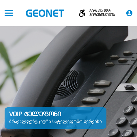
ვერსია შშმ
პირებისთვის
VOIP ᲢᲔᲚᲔᲤᲝᲜᲘ
მრავალფუნქციური სატელეფონო სერვისი