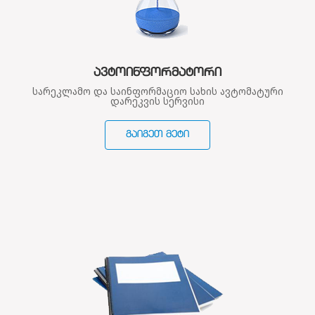
ᲐᲕᲢᲝᲘᲜᲤᲝᲠᲛᲐᲢᲝᲠᲘ
სარეკლამო და საინფორმაციო სახის ავტომატური
დარეკვის სერვისი
ᲒᲐᲘᲒᲔᲗ ᲛᲔᲢᲘ