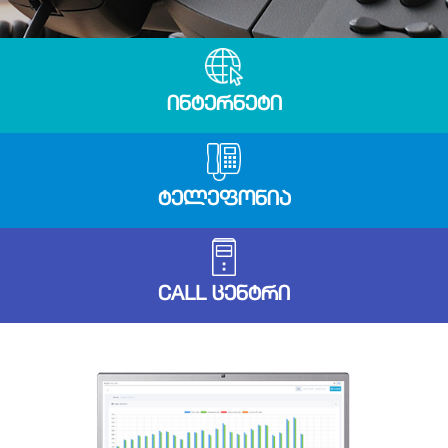
ᲘᲜᲢᲔᲠᲜᲔᲢᲘ
ᲢᲔᲚᲔᲤᲝᲜᲘᲐ
CALL ᲪᲔᲜᲢᲠᲘ