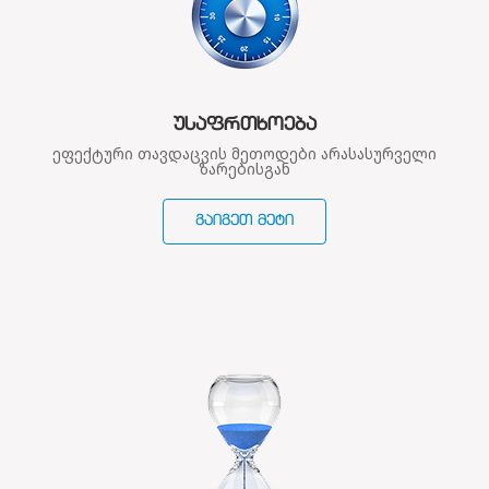
ᲣᲡᲐᲤᲠᲗᲮᲝᲔᲑᲐ
ეფექტური თავდაცვის მეთოდები არასასურველი
ზარებისგან
ᲒᲐᲘᲒᲔᲗ ᲛᲔᲢᲘ