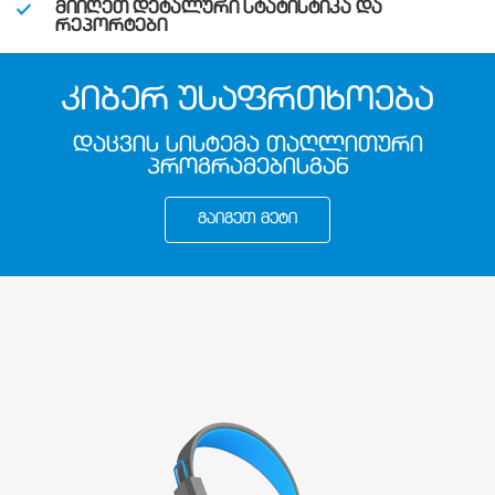
ᲛᲘᲘᲦᲔᲗ ᲓᲔᲢᲐᲚᲣᲠᲘ ᲡᲢᲐᲢᲘᲡᲢᲘᲙᲐ ᲓᲐ
ᲠᲔᲞᲝᲠᲢᲔᲑᲘ
ᲙᲘᲑᲔᲠ ᲣᲡᲐᲤᲠᲗᲮᲝᲔᲑᲐ
ᲓᲐᲪᲕᲘᲡ ᲡᲘᲡᲢᲔᲛᲐ ᲗᲐᲦᲚᲘᲗᲣᲠᲘ
ᲞᲠᲝᲒᲠᲐᲛᲔᲑᲘᲡᲒᲐᲜ
ᲒᲐᲘᲒᲔᲗ ᲛᲔᲢᲘ