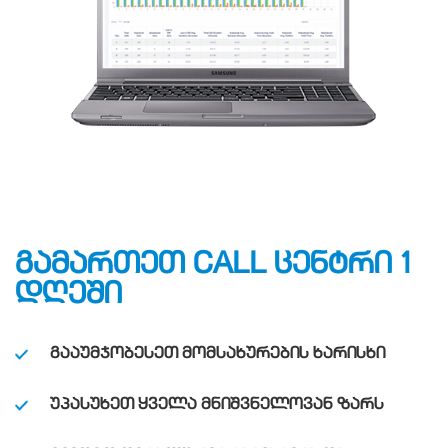
ᲒᲐᲛᲐᲠᲗᲔᲗ CALL ᲪᲔᲜᲢᲠᲘ 1
ᲓᲦᲔᲨᲘ
ᲒᲐᲐᲣᲛᲯᲝᲑᲔᲡᲔᲗ ᲛᲝᲛᲡᲐᲮᲣᲠᲔᲑᲘᲡ ᲮᲐᲠᲘᲡᲮᲘ
ᲣᲞᲐᲡᲣᲮᲔᲗ ᲧᲕᲔᲚᲐ ᲛᲜᲘᲨᲕᲜᲔᲚᲝᲕᲐᲜ ᲖᲐᲠᲡ