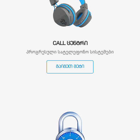
CALL ᲪᲔᲜᲢᲠᲘ
პროგრესული სატელეფონო სისტემები
ᲒᲐᲘᲒᲔᲗ ᲛᲔᲢᲘ