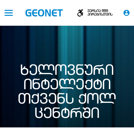
ვერსია შშმ
პირებისთვის
ᲮᲔᲚᲝᲕᲜᲣᲠᲘ
ᲘᲜᲢᲔᲚᲔᲥᲢᲘ
ᲗᲥᲕᲔᲜᲡ ᲥᲝᲚ
ᲪᲔᲜᲢᲠᲨᲘ