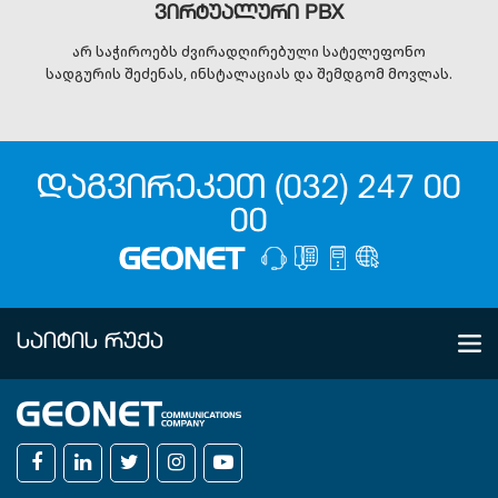
ვირტუალური PBX
არ საჭიროებს ძვირადღირებული სატელეფონო
სადგურის შეძენას, ინსტალაციას და შემდგომ მოვლას.
ᲓᲐᲒᲕᲘᲠᲔᲙᲔᲗ (032) 247 00
00
ᲡᲐᲘᲢᲘᲡ ᲠᲣᲥᲐ
ᲩᲕᲔᲜ ᲨᲔᲡᲐᲮᲔᲑ
კომპანია
ხელშეკრულებები
სიახლეები