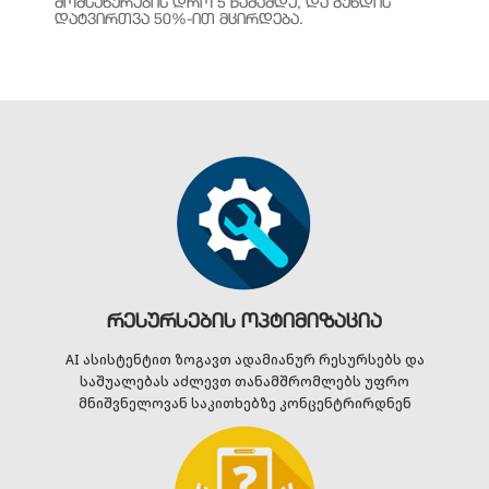
ᲛᲝᲛᲡᲐᲮᲣᲠᲔᲑᲘᲡ ᲓᲠᲝ 5 ᲬᲐᲛᲐᲛᲓᲔ, ᲓᲐ ᲒᲣᲜᲓᲘᲡ
ᲓᲐᲢᲕᲘᲠᲗᲕᲐ 50%-ᲘᲗ ᲛᲪᲘᲠᲓᲔᲑᲐ.
რესურსების ოპტიმიზაცია
AI ასისტენტით ზოგავთ ადამიანურ რესურსებს და
საშუალებას აძლევთ თანამშრომლებს უფრო
მნიშვნელოვან საკითხებზე კონცენტრირდნენ