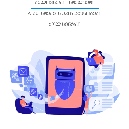
ᲮᲔᲚᲝᲕᲜᲣᲠᲘ ᲘᲜᲢᲔᲚᲔᲥᲢᲘ
AI ᲐᲡᲘᲡᲢᲔᲜᲢᲘᲡ ᲣᲞᲘᲠᲐᲢᲔᲡᲝᲑᲔᲑᲘ
ᲥᲝᲚ ᲪᲔᲜᲢᲠᲘ