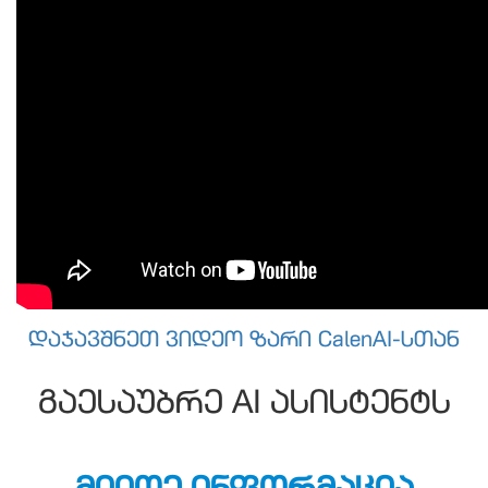
დაჯავშნეთ ვიდეო ზარი CalenAI-სთან
გაესაუბრე AI ასისტენტს