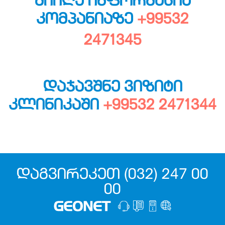
ᲛᲘᲘᲦᲔ ᲘᲜᲤᲝᲠᲛᲐᲪᲘᲐ
ᲙᲝᲛᲞᲐᲜᲘᲐᲖᲔ
+99532
2471345
ᲓᲐᲯᲐᲕᲨᲜᲔ ᲕᲘᲖᲘᲢᲘ
ᲙᲚᲘᲜᲘᲙᲐᲨᲘ
+99532 2471344
ᲓᲐᲒᲕᲘᲠᲔᲙᲔᲗ (032) 247 00
00