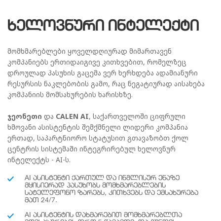
ᲮᲔᲚᲝᲕᲜᲣᲠᲘ ᲘᲜᲢᲔᲚᲔᲥᲢᲘ
მომხმარებლები ყოველდღიურად მიმართავენ
კომპანიებს ერთიდაიგივე კითხვებით, რომელზეც
დროულად პასუხის გაცემა ვერ ხერხდება ადამიანური
რესურსის ნაკლებობის გამო, რაც ნეგატიურად აისახება
კომპანიის მომსახურების ხარისხზე.
ჯეონეთი
და
CALEN AI
, საქართველოში ციფრული
ხმოვანი ასისტენტის შემქმნელი ლიდერი კომპანია
ერთად, საპარტნიორო სტატუსით გთავაზობთ ქოლ
ცენტრის სისტემაში ინტეგრირებულ ხელოვნურ
ინტელექტს - AI-ს.
AI ᲐᲡᲘᲡᲢᲔᲜᲢᲘ ᲥᲐᲠᲗᲣᲚ ᲓᲐ ᲘᲜᲒᲚᲘᲡᲣᲠ ᲔᲜᲐᲖᲔ
ᲛᲧᲘᲡᲘᲔᲠᲐᲓ ᲞᲐᲡᲣᲮᲝᲑᲡ ᲛᲝᲛᲮᲛᲐᲠᲔᲑᲚᲔᲑᲘᲡ
ᲡᲐᲢᲔᲚᲔᲤᲝᲜᲝ ᲖᲐᲠᲔᲑᲡ, ᲙᲘᲗᲮᲕᲔᲑᲡ ᲓᲐ ᲔᲛᲡᲐᲮᲣᲠᲔᲑᲐ
ᲛᲐᲗ 24/7.
AI ᲐᲡᲘᲡᲢᲔᲜᲢᲘᲡ ᲓᲐᲮᲛᲐᲠᲔᲑᲘᲗ ᲛᲝᲛᲮᲛᲐᲠᲔᲑᲚᲗᲐ