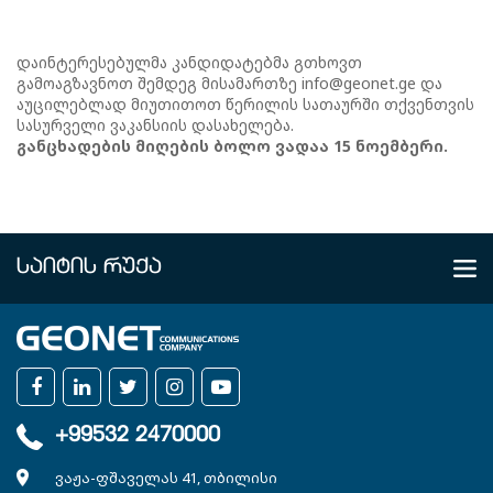
დაინტერესებულმა კანდიდატებმა გთხოვთ
გამოაგზავნოთ შემდეგ მისამართზე info@geonet.ge და
აუცილებლად მიუთითოთ წერილის სათაურში თქვენთვის
სასურველი ვაკანსიის დასახელება.
განცხადების მიღების ბოლო ვადაა 15 ნოემბერი.
ᲡᲐᲘᲢᲘᲡ ᲠᲣᲥᲐ
ᲩᲕᲔᲜ ᲨᲔᲡᲐᲮᲔᲑ
კომპანია
ხელშეკრულებები
სიახლეები
+99532 2470000
ვაკანსიები
ვაჟა-ფშაველას 41, თბილისი