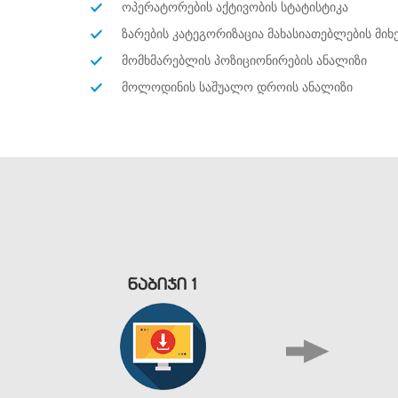
ᲝᲞᲔᲠᲐᲢᲝᲠᲔᲑᲘᲡ ᲐᲥᲢᲘᲕᲝᲑᲘᲡ ᲡᲢᲐᲢᲘᲡᲢᲘᲙᲐ
ᲖᲐᲠᲔᲑᲘᲡ ᲙᲐᲢᲔᲒᲝᲠᲘᲖᲐᲪᲘᲐ ᲛᲐᲮᲐᲡᲘᲐᲗᲔᲑᲚᲔᲑᲘᲡ ᲛᲘ
ᲛᲝᲛᲮᲛᲐᲠᲔᲑᲚᲘᲡ ᲞᲝᲖᲘᲪᲘᲝᲜᲘᲠᲔᲑᲘᲡ ᲐᲜᲐᲚᲘᲖᲘ
ᲛᲝᲚᲝᲓᲘᲜᲘᲡ ᲡᲐᲨᲣᲐᲚᲝ ᲓᲠᲝᲘᲡ ᲐᲜᲐᲚᲘᲖᲘ
ნაბიჯი 1