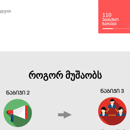
ᲮᲔᲓᲕᲘᲗ
ᲠᲝᲒᲝᲠ ᲛᲣᲨᲐᲝᲑᲡ
ნაბიჯი 3
ნაბიჯი 2